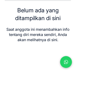
Belum ada yang
ditampilkan di sini
Saat anggota ini menambahkan info
tentang diri mereka sendiri, Anda
akan melihatnya di sini.
Contact us
Jl. Sersan Wayan Pugig No.9, Sukawati,
Kec. Sukawati, Kabupaten Gianyar, Bali
80582
​info@balimeditation.org
WhatsApp +62 813 2580 3963