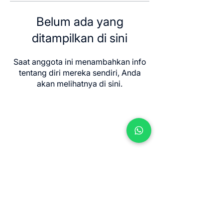
Belum ada yang
ditampilkan di sini
Saat anggota ini menambahkan info
tentang diri mereka sendiri, Anda
akan melihatnya di sini.
Contact us
Jl. Sersan Wayan Pugig No.9, Sukawati,
Kec. Sukawati, Kabupaten Gianyar, Bali
80582
​info@balimeditation.org
WhatsApp +62 813 2580 3963