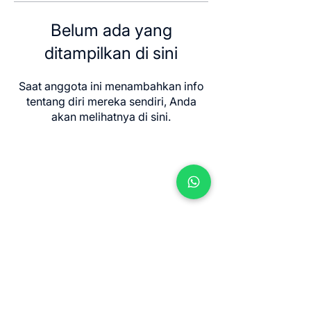
Belum ada yang
ditampilkan di sini
Saat anggota ini menambahkan info
tentang diri mereka sendiri, Anda
akan melihatnya di sini.
Contact us
Jl. Sersan Wayan Pugig No.9, Sukawati,
Kec. Sukawati, Kabupaten Gianyar, Bali
80582
​info@balimeditation.org
WhatsApp +62 813 2580 3963