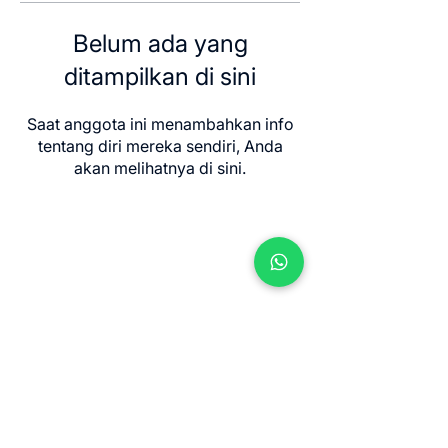
Belum ada yang
ditampilkan di sini
Saat anggota ini menambahkan info
tentang diri mereka sendiri, Anda
akan melihatnya di sini.
Contact us
Jl. Sersan Wayan Pugig No.9, Sukawati,
Kec. Sukawati, Kabupaten Gianyar, Bali
80582
​info@balimeditation.org
WhatsApp +62 813 2580 3963