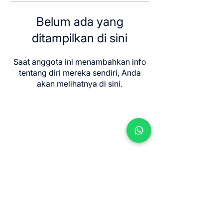
Belum ada yang
ditampilkan di sini
Saat anggota ini menambahkan info
tentang diri mereka sendiri, Anda
akan melihatnya di sini.
Contact us
Jl. Sersan Wayan Pugig No.9, Sukawati,
Kec. Sukawati, Kabupaten Gianyar, Bali
80582
​info@balimeditation.org
WhatsApp +62 813 2580 3963