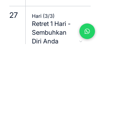
27
Hari (3/3)
Retret 1 Hari -
Sembuhkan
Diri Anda
dengan Energi
Positif
28
18.00
Full Moon
Meditation
30
13.30
The Sunday
Reset : A Half-