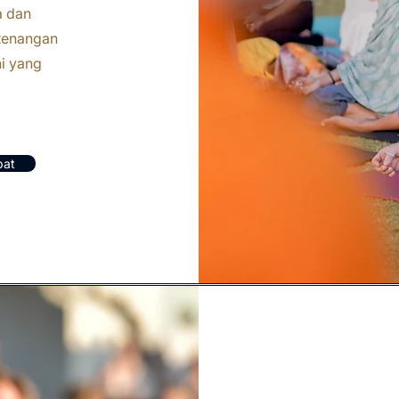
a dan
tenangan
i yang
pat