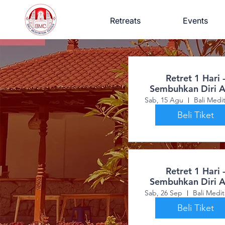
Retreats
Events
Retret 1 Hari 
Sembuhkan Diri 
dengan Energi Pos
Sab, 15 Agu
Beli Tiket
Retret 1 Hari 
Sembuhkan Diri 
dengan Energi Pos
Sab, 26 Sep
Beli Tiket