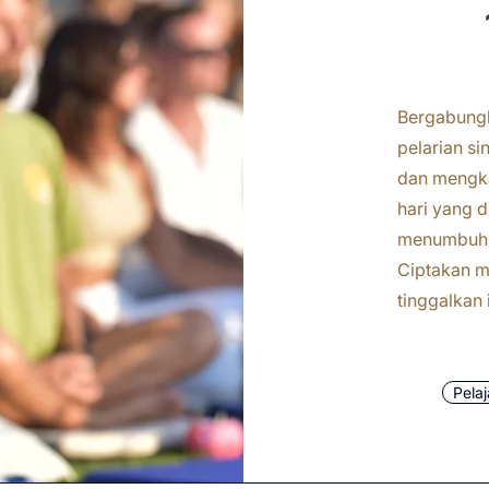
Bergabungl
pelarian si
dan mengka
hari yang d
menumbuhka
Ciptakan mo
tinggalkan 
Pelaj