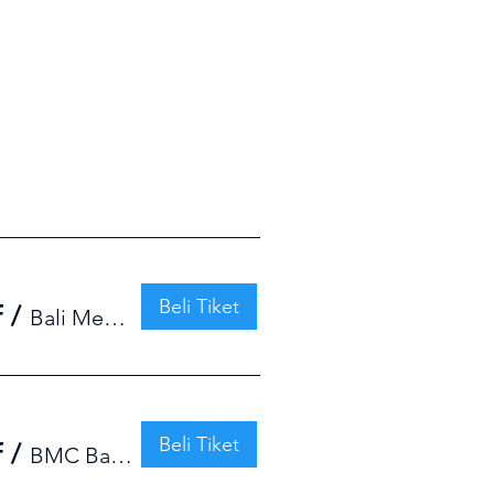
Beli Tiket
f
/
Bali Meditation Center (BMC)
Beli Tiket
f
/
BMC Bali Meditation Center