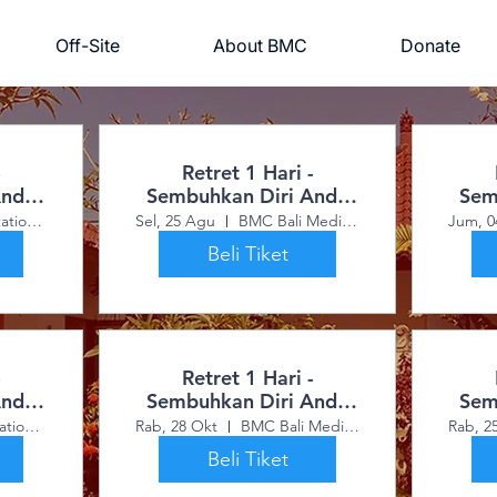
Off-Site
About BMC
Donate
-
Retret 1 Hari -
Anda
Sembuhkan Diri Anda
Sem
itif
dengan Energi Positif
den
Bali Meditation Center (BMC)
Sel, 25 Agu
BMC Bali Meditation Center
Jum, 0
Beli Tiket
-
Retret 1 Hari -
Anda
Sembuhkan Diri Anda
Sem
itif
dengan Energi Positif
den
Bali Meditation Center (BMC)
Rab, 28 Okt
BMC Bali Meditation Center
Rab, 2
Beli Tiket