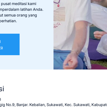
 pusat meditasi kami
perdalam latihan Anda.
but semua orang yang
erhatian.
l
ya
si
0
ig No.9, Banjar. Kebalian, Sukawati, Kec. Sukawati, Kabupat