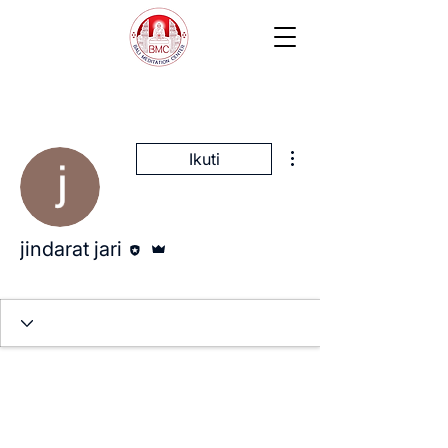
Tindakan Lainnya
Ikuti
Editor
Admin
jindarat jari
Staff
+
4