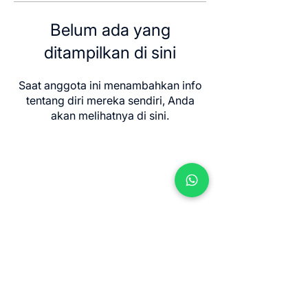
Belum ada yang
ditampilkan di sini
Saat anggota ini menambahkan info
tentang diri mereka sendiri, Anda
akan melihatnya di sini.
Contact us
Jl. Sersan Wayan Pugig No.9, Sukawati,
Kec. Sukawati, Kabupaten Gianyar, Bali
80582
​info@balimeditation.org
WhatsApp +62 813 2580 3963