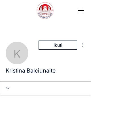
Tindakan Lainnya
Ikuti
Kristina Balciunaite
Kristina Balciunaite